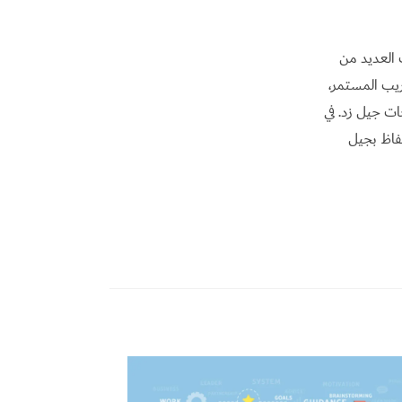
 العديد من
ريب المستمر،
ات جيل زد. في
تفاظ بجيل