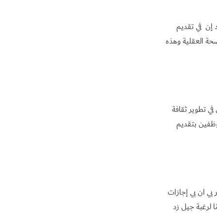
 إن في تقديم
حة العقلية وهذه
في تطوير ثقافة
وظفين بتقديم
بي ان بي إجازات
 لرغبة جيل زد