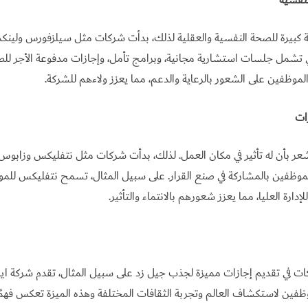
لنفسية
ة كبيرة للصحة النفسية والعقلية لذلك، بدأت شركات مثل سيلزفورس ولينكد
شمل جلسات استشارية مجانية، وبرامج تأمل، وإجازات مدفوعة الأجر للص
لموظفين على الشعور بالرعاية والدعم، مما يعزز ولاءهم للشركة.
رات
عر بأن له تأثير في مكان العمل. لذلك، بدأت شركات مثل نتفليكس وزابوس 
وظفين بالمشاركة في صنع القرار. على سبيل المثال، تسمح نتفليكس للم
إدارة العليا، مما يعزز شعورهم بالانتماء والتأثير.
 في تقديم إجازات مميزة لجذب جيل زد على سبيل المثال، تقدم شركة اير 
ظفين لاستكشاف العالم وتجربة الثقافات المختلفة وهذه الميزة تعكس فهمًا