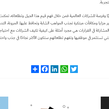
جربة.
ًا وفرصة للشركات العالمية فمن خلال فهم قيم هذا الجيل وتطلعاته، تمكنت
مزايا ومكافآت مبتكرة تجذب المواهب الشابة وتحافظ عليها. المرونة، التد
المشاركة في القرارات هي مجرد أمثلة على كيفية تكيف الشركات مع احتياج
التي تستثمر في موظفيها وتفهم تطلعاتهم ستكون الأكثر نجاحًا في جذب واح
S
F
L
W
T
h
a
i
h
w
a
c
n
a
i
r
e
k
t
t
e
b
e
s
t