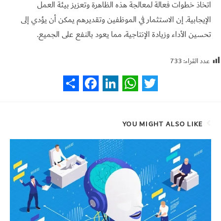
اتخاذ خطوات فعالة لمعالجة هذه الظاهرة وتعزيز بيئة العمل
الإيجابية. إن الاستثمار في الموظفين وتقديرهم يمكن أن يؤدي إلى
تحسين الأداء وزيادة الإنتاجية، مما يعود بالنفع على الجميع.
عدد القراء:
733
S
F
L
W
T
h
a
i
h
w
a
c
n
a
i
YOU MIGHT ALSO LIKE
r
e
k
t
t
e
b
e
s
t
o
d
A
e
o
I
p
r
k
n
p