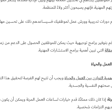
ر الموظفين يساهم في تحسين العلاقة بينهم وبين الإدارة فعندما يشعر المو
م المهنية، فإنهم يصبحون أكثر ولاءً للمنظمة.
 دورات تدريبية وورش عمل لموظفيك فسيساعدهم ذلك على تحسين مهارات
 بتوفير برامج توجيهية حيث يمكن للموظفين الحصول على الدعم من زملائ
مقالة
التي تبين أهمية برامج الاستشارات المهنية.
العمل والحياة
همية التوازن بين العمل والحياة
ويجب أن تتيح لهم الفرصة لتحقيق هذا التو
ى صحتهم النفسية والجسدية.
نة:
إذا كان ذلك ممكنًا، قدم خيارات لساعات العمل المرنة ويمكن أن يكون ذ
ديهم التزامات شخصية.