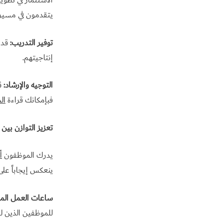
الاستثمار في تطوي
يتقدمون في مسيرته
توفير التدريب:
قدم
إنتاجيتهم.
التوجيه والإرشاد:
قم
فبإمكانك قراءة
ال
تعزيز التوازن بين 
يدرك الموظفون
أ
ينعكس إيجاباً عل
ساعات العمل المر
للموظفين الذين ل