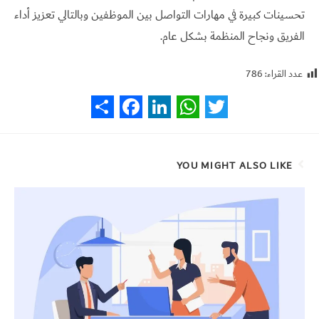
تحسينات كبيرة في مهارات التواصل بين الموظفين وبالتالي تعزيز أداء
الفريق ونجاح المنظمة بشكل عام.
عدد القراء:
786
S
F
L
W
T
h
a
i
h
w
a
c
n
a
i
YOU MIGHT ALSO LIKE
r
e
k
t
t
e
b
e
s
t
o
d
A
e
o
I
p
r
k
n
p